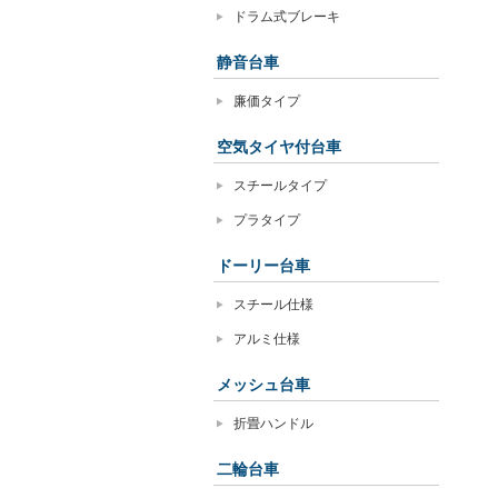
ドラム式ブレーキ
静音台車
廉価タイプ
空気タイヤ付台車
スチールタイプ
プラタイプ
ドーリー台車
スチール仕様
アルミ仕様
メッシュ台車
折畳ハンドル
二輪台車