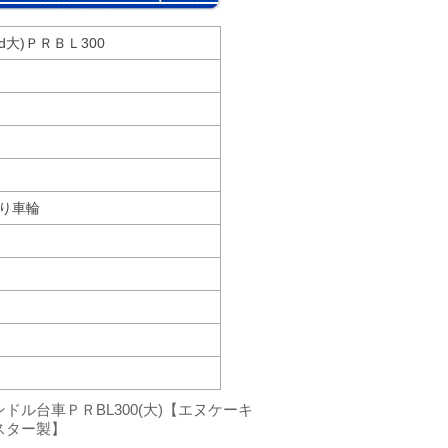
大)ＰＲＢＬ300
入り車輪
ドル台車ＰＲBL300(大)【エヌケーキ
スター製】