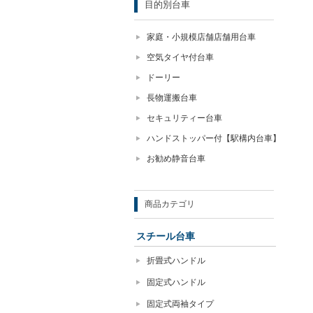
目的別台車
家庭・小規模店舗店舗用台車
空気タイヤ付台車
ドーリー
長物運搬台車
セキュリティー台車
ハンドストッパー付【駅構内台車】
お勧め静音台車
商品カテゴリ
スチール台車
折畳式ハンドル
固定式ハンドル
固定式両袖タイプ