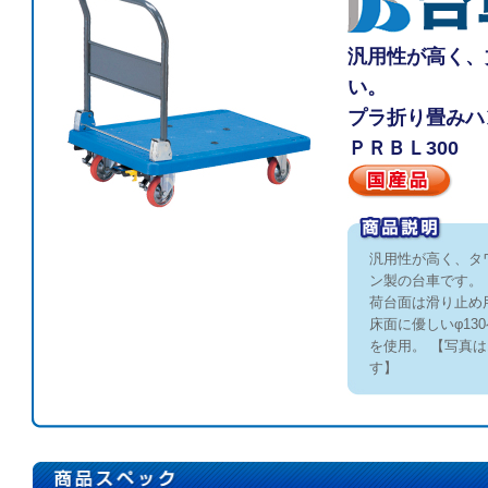
汎用性が高く、
い。
プラ折り畳みハ
ＰＲＢＬ300
汎用性が高く、タ
ン製の台車です。
荷台面は滑り止め
床面に優しいφ13
を使用。 【写真
す】