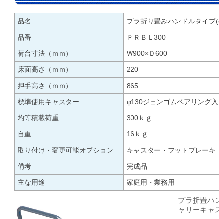
品名
プラ折り畳みハンドルタイプ(d
品番
ＰＲＢＬ300
荷台寸法（ｍｍ）
W900×Ｄ600
床面高さ（ｍｍ）
220
押手高さ（ｍｍ）
865
標準使用キャスター
φ130ジェンゴムベアリング
均等積載荷重
300ｋｇ
自重
16ｋｇ
取り付け・変更可能オプション
キャスター・フットブレーキ
備考
完成品
主な用途
家庭用・業務用
プラ折畳ハン
ャリーキャ