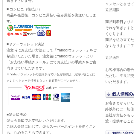
書き下さいませ。
ャンセルとさせて
■ コンビニ（後払い）
返品期限
商品を発送後、コンビニ用払い込み用紙を郵送いたしま
------------------------
す。
商品到着日より２
それを過ぎますと
くなります。
商品を組み立てた
■ヤフーウォレット決済
なくなりますご了
注文時にお支払い方法として「Yahoo!ウォレット」をご
希望いただいた場合、注文後にYahoo!ウォレットより
返品送料
「お支払い手続きメール」にてお支払いの手続きをご案
------------------------
内させていただきます。
お客様都合の場合
※ Yahoo!ウォレットの登録されているお客様は、お買い物ごとに
ただし、不良品交
クレジットカード情報を入力する必要がございません。
いただきます。
お客さまからいた
絡以外には一切使
■楽天ID決済
当社が責任をもっ
楽天会員IDでお支払いいただけます。
渡・提供すること
ご購入金額に応じて、楽天スーパーポイントを使うこと
も、貯めることもできます。