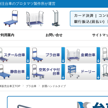
特注台車のプロタマツ製作所が運営
台車製作、タマツ製作所が運営。
ご利用案内
お問い合せ
サイトマ
車販売台車王TOP
プラ台車
折畳ハンドルタイプ