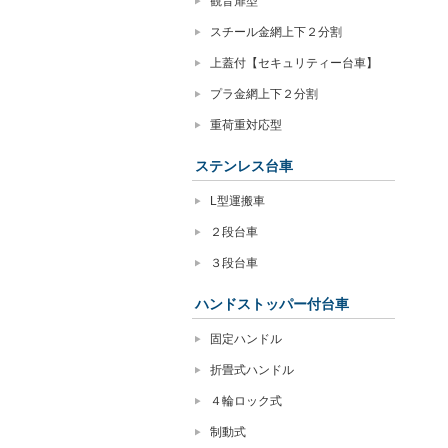
観音扉型
スチール金網上下２分割
上蓋付【セキュリティー台車】
プラ金網上下２分割
重荷重対応型
ステンレス台車
L型運搬車
２段台車
３段台車
ハンドストッパー付台車
固定ハンドル
折畳式ハンドル
４輪ロック式
制動式