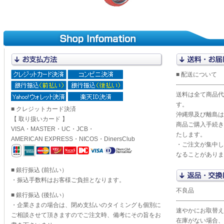
■ 配送について
------------------------
送料は全て商品代
す。
■ クレジットカード決済
沖縄県及び離島は
【 取り扱いカード 】
商品ご購入手続き
VISA・MASTER・UC・JCB・
たします。
AMERICAN EXPRESS・NICOS・DinersClub
・ご注文が集中し
なることがありま
■ 銀行振込 (前払い）
・振込手数料はお客様ご負担となります。
不良品
■ 銀行振込 (後払い）
------------------------
・企業さまの場合は、閉め支払いのタイミングも個別に
速やかにお取替え
ご相談させて頂きますのでご注文時、備考にその旨をお
在庫がない場合、