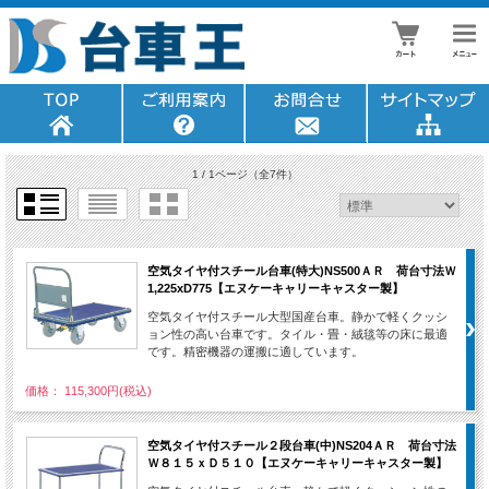
1 / 1ページ
（全7件）
空気タイヤ付スチール台車(特大)NS500ＡＲ 荷台寸法Ｗ
1,225xD775【エヌケーキャリーキャスター製】
空気タイヤ付スチール大型国産台車。静かで軽くクッシ
ョン性の高い台車です。タイル・畳・絨毯等の床に最適
です。精密機器の運搬に適しています。
価格： 115,300円(税込)
空気タイヤ付スチール２段台車(中)NS204ＡＲ 荷台寸法
Ｗ８１５ｘＤ５１０【エヌケーキャリーキャスター製】