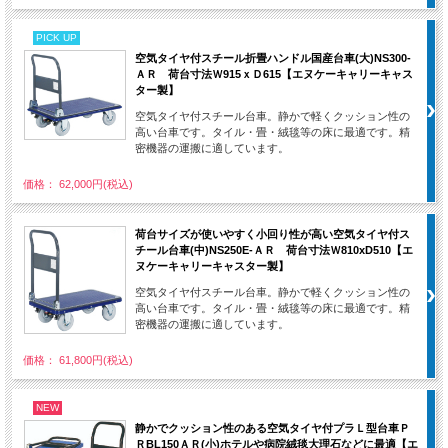
PICK UP
空気タイヤ付スチール折畳ハンドル国産台車(大)NS300-
ＡＲ 荷台寸法Ｗ915ｘＤ615【エヌケーキャリーキャス
ター製】
空気タイヤ付スチール台車。静かで軽くクッション性の
高い台車です。タイル・畳・絨毯等の床に最適です。精
密機器の運搬に適しています。
価格： 62,000円(税込)
荷台サイズが使いやすく小回り性が高い空気タイヤ付ス
チール台車(中)NS250E-ＡＲ 荷台寸法Ｗ810xD510【エ
ヌケーキャリーキャスター製】
空気タイヤ付スチール台車。静かで軽くクッション性の
高い台車です。タイル・畳・絨毯等の床に最適です。精
密機器の運搬に適しています。
価格： 61,800円(税込)
NEW
静かでクッション性のある空気タイヤ付プラＬ型台車Ｐ
ＲBL150ＡＲ(小)ホテルや病院絨毯大理石などに最適【エ