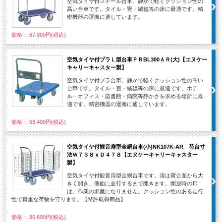
空気タイヤ付スチール台車。静かで軽くクッション性の
高い台車です。タイル・畳・絨毯等の床に最適です。精
密機器の運搬に適しています。
価格： 67,000円(税込)
空気タイヤ付プラＬ型台車ＰＲBL300ＡＲ(大)【エヌケー
キャリーキャスター製】
空気タイヤ付プラ台車。静かで軽くクッション性の高い
台車です。タイル・畳・絨毯等の床に最適です。ホテ
ル・オフィス・図書館・病院等静かさを求める場所に最
適です。精密機器の運搬に適しています。
価格： 63,400円(税込)
空気タイヤ付観音扉型金網台車(小)NK107K-AR 荷台寸
法Ｗ７３８ｘＤ４７８【エヌケーキャリーキャスター
製】
空気タイヤ付観音扉型金網台車です。扉は荷台面から大
きく開き、側面に並行するまで開きます。開放時の扉
は、作業の邪魔になりません。クッション性のある走行
性で貴重な荷物を守ります。【特許取得商品】
価格： 86,600円(税込)