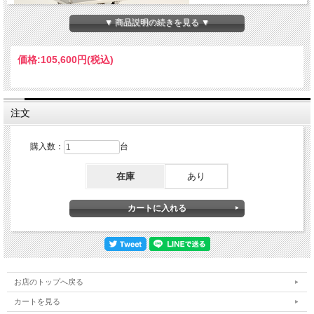
▼ 商品説明の続きを見る ▼
価格:
105,600円
(税込)
ステンレス３０４(キャスター金具スチール)のエコノミータイプのフットブレーキ
付Ｌ型台車です。
マイティーステンレス台車フットブレーキ付ニューウイングシリーズ
注文
ＮＷ－７５４５Ｅ-FB
購入数：
台
ハンドル下のペダルを踏み込むことにより簡単・確実に固定車２輪を同時にロック
します
在庫
あり
錆や汚れに耐え清潔に使用可能
製薬・理化学関連分野・食品製造・厨房・研究所等で採用実績あり
荷台コーナーは搬送中のものや壁の損傷を和らげるＲ加工仕上げ
取手は熔接式で抜群の強度があります。
荷台裏面は、汚れの溜まりにくい複数折りした強度のある補強材を採用していま
す。
マイティーステンレス台車ニューウイングシリーズ
お店のトップへ戻る
品名
ＮＷ－７５４５Ｅ-FB
カートを見る
品番
ＮＷ－７５４５Ｅ-FB