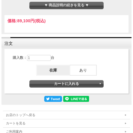
▼ 商品説明の続きを見る ▼
価格:
89,100円
(税込)
オールステンレス３０４(キャスター金具ステンレス)のデラックスタイプのＬ型台
車です。
マイティーステンレス台車ニューウイングシリーズ
注文
ＮＷ－７５４５D
購入数：
台
錆や汚れに耐え清潔に使用可能
在庫
あり
製薬・理化学関連分野・食品製造・厨房・研究所等で採用実績あり
荷台コーナーは搬送中のものや壁の損傷を和らげるＲ加工仕上げ
取手は熔接式で抜群の強度があります。
荷台裏面は、汚れの溜まりにくい複数折りした強度のある補強材を採用していま
す。
マイティーステンレス台車ニューウイングシリーズシリーズ
品名
ＮＷ－７５４５D
お店のトップへ戻る
品番
ＮＷ－７５４５D
荷台寸法（ｍｍ）
W750×Ｄ450
カートを見る
荷台有効寸法（ｍｍ）
W690×Ｄ450
床面高さ（ｍｍ）
H173
ご利用案内